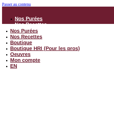
Passer au contenu
Nos Purées
Nos Recettes
Boutique
Nos Purées
Boutique HRI
Nos Recettes
(Pour les pros)
Boutique
Oeuvres
Boutique HRI (Pour les pros)
Mon compte
Oeuvres
EN
Mon compte
EN
Menu
$
0.00
0
Panier
← Retourner à la boutique