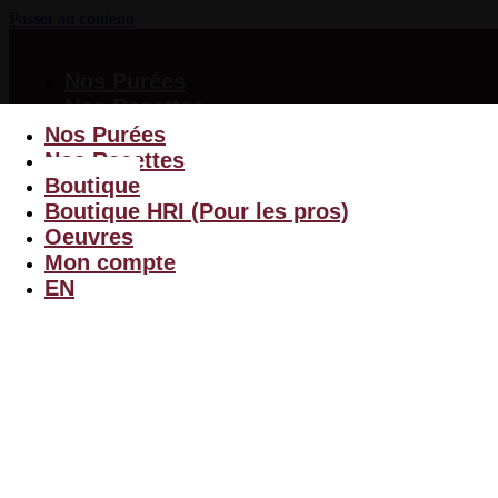
Passer au contenu
Nos Purées
Nos Recettes
Boutique
Nos Purées
Boutique HRI
Nos Recettes
(Pour les pros)
Boutique
Oeuvres
Boutique HRI (Pour les pros)
Mon compte
Oeuvres
EN
Mon compte
EN
Menu
$
0.00
0
Panier
Purée de Pommes de Terre