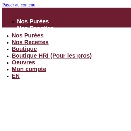
Passer au contenu
Nos Purées
Nos Recettes
Boutique
Nos Purées
Boutique HRI
Nos Recettes
(Pour les pros)
Boutique
Oeuvres
Boutique HRI (Pour les pros)
Mon compte
Oeuvres
EN
Mon compte
EN
Menu
$
0.00
0
Panier
← Retourner à la boutique
Promo !