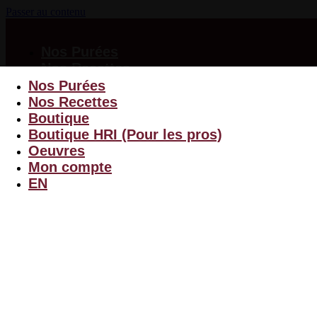
Passer au contenu
Nos Purées
Nos Recettes
Boutique
Nos Purées
Boutique HRI
Nos Recettes
(Pour les pros)
Boutique
Oeuvres
Boutique HRI (Pour les pros)
Mon compte
Oeuvres
EN
Mon compte
EN
Menu
$
0.00
0
Panier
Purée de Pommes de Terre