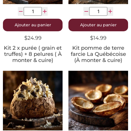
Ajouter au panier
Ajouter au panier
$
24.99
$
14.99
Kit 2 x purée ( grain et
Kit pomme de terre
truffes) + 8 pelures ( À
farcie La Québécoise
monter & cuire)
(À monter & cuire)