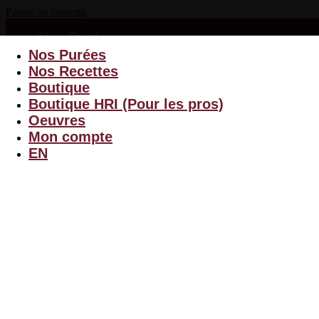
Passer au contenu
Nos Purées
Nos Recettes
Nos Purées
Boutique
Nos Recettes
Boutique HRI (Pour les pros)
Boutique
Oeuvres
Boutique HRI (Pour les pros)
Mon compte
Oeuvres
EN
Mon compte
EN
Menu
$
0.00
0
Panier